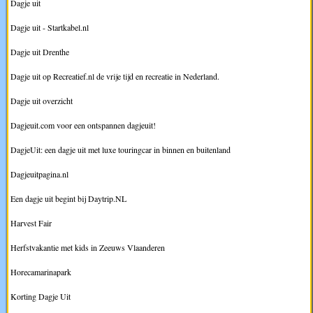
Dagje uit
Dagje uit - Startkabel.nl
Dagje uit Drenthe
Dagje uit op Recreatief.nl de vrije tijd en recreatie in Nederland.
Dagje uit overzicht
Dagjeuit.com voor een ontspannen dagjeuit!
DagjeUit: een dagje uit met luxe touringcar in binnen en buitenland
Dagjeuitpagina.nl
Een dagje uit begint bij Daytrip.NL
Harvest Fair
Herfstvakantie met kids in Zeeuws Vlaanderen
Horecamarinapark
Korting Dagje Uit