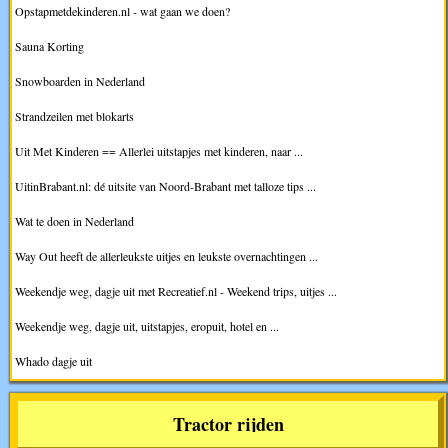
Opstapmetdekinderen.nl - wat gaan we doen?
Sauna Korting
Snowboarden in Nederland
Strandzeilen met blokarts
Uit Met Kinderen == Allerlei uitstapjes met kinderen, naar ...
UitinBrabant.nl: dé uitsite van Noord-Brabant met talloze tips ...
Wat te doen in Nederland
Way Out heeft de allerleukste uitjes en leukste overnachtingen ...
Weekendje weg, dagje uit met Recreatief.nl - Weekend trips, uitjes ...
Weekendje weg, dagje uit, uitstapjes, eropuit, hotel en ...
Whado dagje uit
Tractor rijden