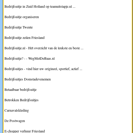
Bedrijfsuitje in Zuid Holland op teamuitstapje.nl ...
Bedrijfsuitje organiseren
Bedrijfsuitje Twente
Bedrijfsuitje zeilen Friesland
Bedrijfsuitje.nl - Hét overzicht van de leukste en beste ...
Bedrijfsuitje? - - WegMetDeBaas.nl
Bedrijfsuitjes - vind hier uw origineel, sportief, actief ...
Bedrijfsuitjes Domstadevenemen
Betaalbaar bedrijfsuitje
Betrokken Bedrijfsuitjes
Carnavalskleding
De Postwagen
E-chopper verhuur Friesland